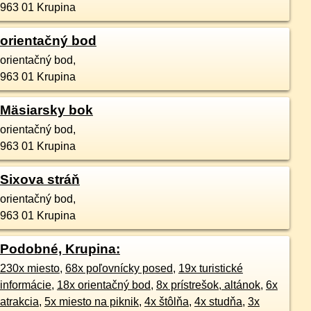
963 01
Krupina
orientačný bod
orientačný bod,
963 01
Krupina
Mäsiarsky bok
orientačný bod,
963 01
Krupina
Sixova stráň
orientačný bod,
963 01
Krupina
Podobné, Krupina:
230x miesto
,
68x poľovnícky posed
,
19x turistické
informácie
,
18x orientačný bod
,
8x prístrešok, altánok
,
6x
atrakcia
,
5x miesto na piknik
,
4x štôlňa
,
4x studňa
,
3x