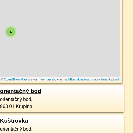
4
a ©
OpenStreetMap
vrstva
Freemap.sk
, viac na
https://krupina.oma.sk/turistika/bod
orientačný bod
orientačný bod,
963 01
Krupina
Kuštrovka
orientačný bod,