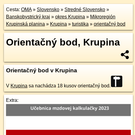
Cesta:
OMA
»
Slovensko
»
Stredné Slovensko
»
Banskobystrický kraj
»
okres Krupina
»
Mikroregión
Krupinská planina
»
Krupina
»
turistika
»
orientačný bod
Orientačný bod, Krupina
Orientačný bod v Krupina
V
Krupina
sa nachádza 18 kusov orientačný bod.
Extra: