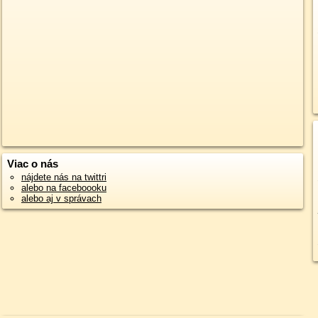
Viac o nás
nájdete nás na twittri
alebo na faceboooku
alebo aj v správach