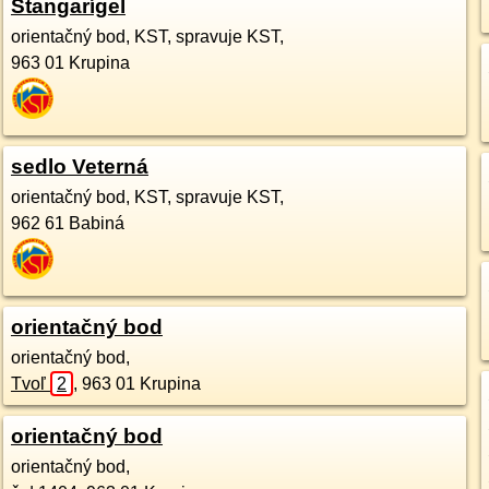
Štangarígel
orientačný bod, KST, spravuje KST,
963 01
Krupina
sedlo Veterná
orientačný bod, KST, spravuje KST,
962 61
Babiná
orientačný bod
orientačný bod,
Tvoľ
2
,
963 01
Krupina
orientačný bod
orientačný bod,