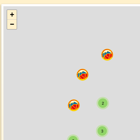
+
−
2
3