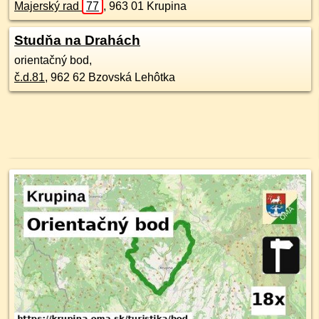
Majerský rad
77
,
963 01
Krupina
Studňa na Drahách
orientačný bod,
č.d.
81
,
962 62
Bzovská Lehôtka