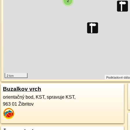
2
2 km
Podkladové dát
Buzalkov vrch
orientačný bod, KST, spravuje KST,
963 01
Žibritov