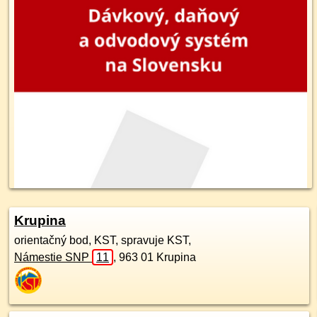
Krupina
orientačný bod, KST, spravuje KST,
Námestie SNP
11
,
963 01
Krupina