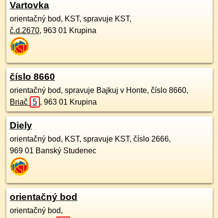
Vartovka
orientačný bod, KST, spravuje KST,
č.d.
2670
,
963 01
Krupina
číslo 8660
orientačný bod, spravuje Bajkuj v Honte, číslo 8660,
Briač
5
,
963 01
Krupina
Diely
orientačný bod, KST, spravuje KST, číslo 2666,
969 01
Banský Studenec
orientačný bod
orientačný bod,