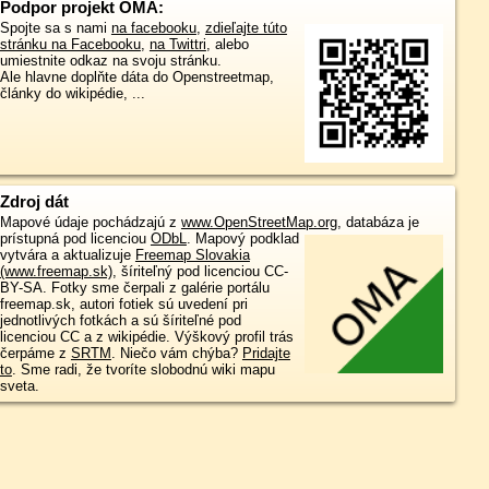
Podpor projekt OMA:
Spojte sa s nami
na facebooku
,
zdieľajte túto
stránku na Facebooku
,
na Twittri
, alebo
umiestnite odkaz na svoju stránku.
Ale hlavne doplňte dáta do Openstreetmap,
články do wikipédie, ...
Zdroj dát
Mapové údaje pochádzajú z
www.OpenStreetMap.org
, databáza je
prístupná pod licenciou
ODbL
.
Mapový podklad
vytvára a aktualizuje
Freemap Slovakia
(www.freemap.sk)
, šíriteľný pod licenciou CC-
BY-SA. Fotky sme čerpali z galérie portálu
freemap.sk, autori fotiek sú uvedení pri
jednotlivých fotkách a sú šíriteľné pod
licenciou CC a z wikipédie. Výškový profil trás
čerpáme z
SRTM
. Niečo vám chýba?
Pridajte
to
. Sme radi, že tvoríte slobodnú wiki mapu
sveta.