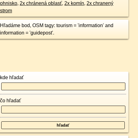
ohnisko
,
2x chránená oblasť
,
2x komín
,
2x chranený
strom
Hľadáme bod, OSM tagy: tourism = 'information' and
information = 'guidepost'.
kde hľadať
čo hľadať