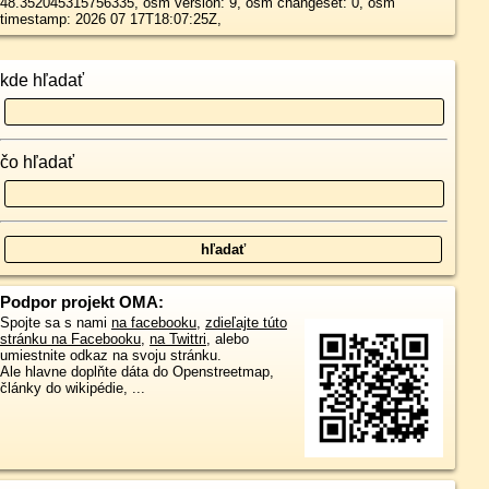
48.352045315756335, osm version: 9, osm changeset: 0, osm
timestamp: 2026 07 17T18:07:25Z,
kde hľadať
čo hľadať
Podpor projekt OMA:
Spojte sa s nami
na facebooku
,
zdieľajte túto
stránku na Facebooku
,
na Twittri
, alebo
umiestnite odkaz na svoju stránku.
Ale hlavne doplňte dáta do Openstreetmap,
články do wikipédie, ...