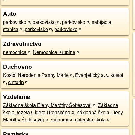
Auto
parkovisko
¤
,
parkovisko
¤
,
parkovisko
¤
,
nabíjacia
stanica
¤
,
parkovisko
¤
,
parkovisko
¤
Zdravotníctvo
nemocnica
¤
,
Nemocnica Krupina
¤
Duchovno
Kostol Narodenia Panny Márie
¤
,
Evanjelický a. v. kostol
¤
,
cintorín
¤
Vzdelanie
Základná škola Eleny Maróthy Šoltésovej
¤
,
Základná
škola Jozefa Cígera Hronského
¤
,
Základná škola Eleny
Maróthy Šoltésovej
¤
,
Súkromná materská škola
¤
Pamiatky