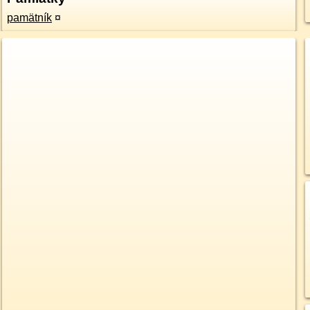
pamätník
¤