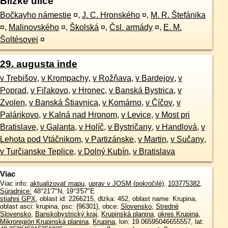
Blízke ulice
Bočkayho námestie
¤
,
J. C. Hronského
¤
,
M. R. Štefánika
¤
,
Malinovského
¤
,
Školská
¤
,
Čsl. armády
¤
,
E. M.
Šoltésovej
¤
29. augusta inde
v Trebišov
,
v Krompachy
,
v Rožňava
,
v Bardejov
,
v
Poprad
,
v Fiľakovo
,
v Hronec
,
v Banská Bystrica
,
v
Zvolen
,
v Banská Štiavnica
,
v Komárno
,
v Číčov
,
v
Palárikovo
,
v Kalná nad Hronom
,
v Levice
,
v Most pri
Bratislave
,
v Galanta
,
v Holíč
,
v Bystričany
,
v Handlová
,
v
Lehota pod Vtáčnikom
,
v Partizánske
,
v Martin
,
v Sučany
,
v Turčianske Teplice
,
v Dolný Kubín
,
v Bratislava
Viac
Viac info:
aktualizovať mapu
,
uprav v JOSM (pokročilé)
,
103775382
,
Súradnice:
48°21'7"N
,
19°3'57"E
stiahni GPX
, oblast id: 2266215, dlzka: 452, oblast name: Krupina,
oblast asci: krupina, psc: {96301}, obce:
Slovensko
,
Stredné
Slovensko
,
Banskobystrický kraj
,
Krupinská planina
,
okres Krupina
,
Mikroregión Krupinská planina
,
Krupina
, lon: 19.06595046655557, lat: