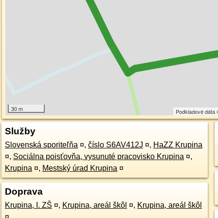
30 m
Podkladové dáta
Služby
Slovenská sporiteľňa
¤
,
číslo S6AV412J
¤
,
HaZZ Krupina
¤
,
Sociálna poisťovňa, vysunuté pracovisko Krupina
¤
,
Krupina
¤
,
Mestský úrad Krupina
¤
Doprava
Krupina, I. ZŠ
¤
,
Krupina, areál škôl
¤
,
Krupina, areál škôl
¤