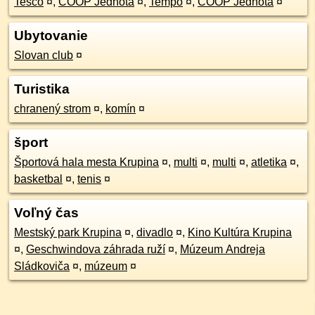
Tesco
¤
,
COOP Jednota
¤
,
Tempo
¤
,
COOP Jednota
¤
Ubytovanie
Slovan club
¤
Turistika
chranený strom
¤
,
komín
¤
šport
Športová hala mesta Krupina
¤
,
multi
¤
,
multi
¤
,
atletika
¤
,
basketbal
¤
,
tenis
¤
Voľný čas
Mestský park Krupina
¤
,
divadlo
¤
,
Kino Kultúra Krupina
¤
,
Geschwindova záhrada ruží
¤
,
Múzeum Andreja
Sládkoviča
¤
,
múzeum
¤