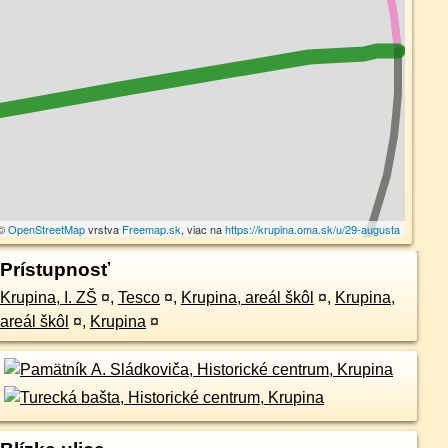
 ©
OpenStreetMap
vrstva
Freemap.sk
, viac na
https://krupina.oma.sk/u/29-augusta
Prístupnosť
Krupina, I. ZŠ
¤
,
Tesco
¤
,
Krupina, areál škôl
¤
,
Krupina,
areál škôl
¤
,
Krupina
¤