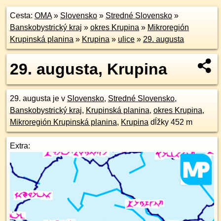
Cesta:
OMA
»
Slovensko
»
Stredné Slovensko
»
Banskobystrický kraj
»
okres Krupina
»
Mikroregión
Krupinská planina
»
Krupina
»
ulice
»
29. augusta
29. augusta, Krupina
29. augusta je v
Slovensko
,
Stredné Slovensko
,
Banskobystrický kraj
,
Krupinská planina
,
okres Krupina
,
Mikroregión Krupinská planina
,
Krupina
dĺžky 452 m
Extra: