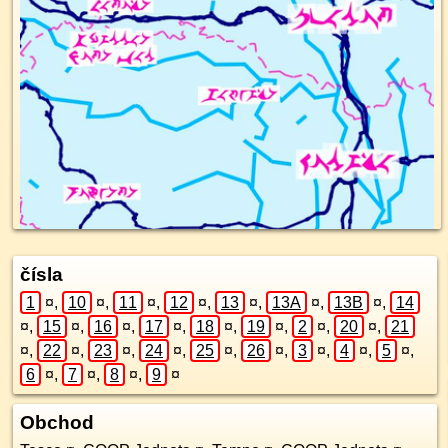
čísla
1
¤
,
10
¤
,
11
¤
,
12
¤
,
13
¤
,
13A
¤
,
13B
¤
,
14
¤
,
15
¤
,
16
¤
,
17
¤
,
18
¤
,
19
¤
,
2
¤
,
20
¤
,
21
¤
,
22
¤
,
23
¤
,
24
¤
,
25
¤
,
26
¤
,
3
¤
,
4
¤
,
5
¤
,
6
¤
,
7
¤
,
8
¤
,
9
¤
Obchod